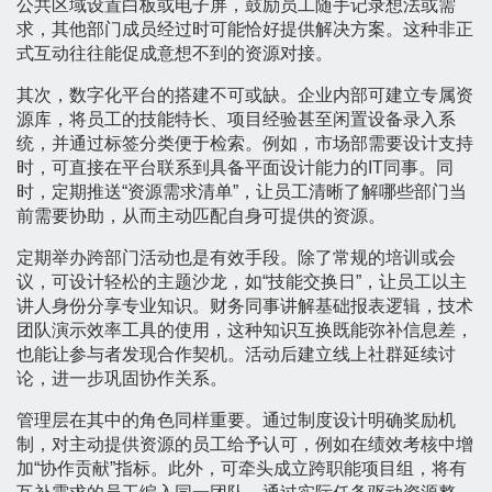
公共区域设置白板或电子屏，鼓励员工随手记录想法或需
求，其他部门成员经过时可能恰好提供解决方案。这种非正
式互动往往能促成意想不到的资源对接。
其次，数字化平台的搭建不可或缺。企业内部可建立专属资
源库，将员工的技能特长、项目经验甚至闲置设备录入系
统，并通过标签分类便于检索。例如，市场部需要设计支持
时，可直接在平台联系到具备平面设计能力的IT同事。同
时，定期推送“资源需求清单”，让员工清晰了解哪些部门当
前需要协助，从而主动匹配自身可提供的资源。
定期举办跨部门活动也是有效手段。除了常规的培训或会
议，可设计轻松的主题沙龙，如“技能交换日”，让员工以主
讲人身份分享专业知识。财务同事讲解基础报表逻辑，技术
团队演示效率工具的使用，这种知识互换既能弥补信息差，
也能让参与者发现合作契机。活动后建立线上社群延续讨
论，进一步巩固协作关系。
管理层在其中的角色同样重要。通过制度设计明确奖励机
制，对主动提供资源的员工给予认可，例如在绩效考核中增
加“协作贡献”指标。此外，可牵头成立跨职能项目组，将有